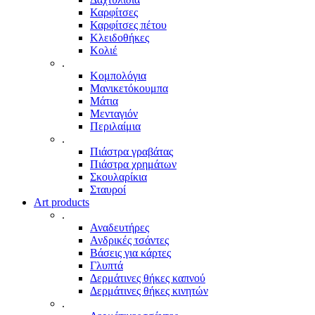
Καρφίτσες
Καρφίτσες πέτου
Κλειδοθήκες
Κολιέ
.
Κομπολόγια
Μανικετόκουμπα
Μάτια
Μενταγιόν
Περιλαίμια
.
Πιάστρα γραβάτας
Πιάστρα χρημάτων
Σκουλαρίκια
Σταυροί
Art products
.
Αναδευτήρες
Ανδρικές τσάντες
Βάσεις για κάρτες
Γλυπτά
Δερμάτινες θήκες καπνού
Δερμάτινες θήκες κινητών
.