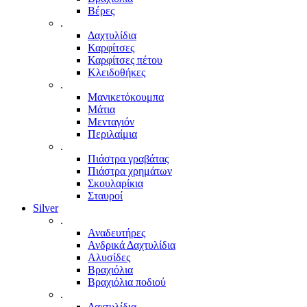
Βέρες
.
Δαχτυλίδια
Καρφίτσες
Καρφίτσες πέτου
Κλειδοθήκες
.
Μανικετόκουμπα
Μάτια
Μενταγιόν
Περιλαίμια
.
Πιάστρα γραβάτας
Πιάστρα χρημάτων
Σκουλαρίκια
Σταυροί
Silver
.
Αναδευτήρες
Ανδρικά Δαχτυλίδια
Αλυσίδες
Βραχιόλια
Βραχιόλια ποδιού
.
Δαχτυλίδια