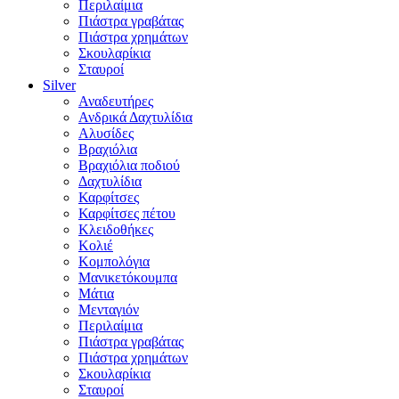
Περιλαίμια
Πιάστρα γραβάτας
Πιάστρα χρημάτων
Σκουλαρίκια
Σταυροί
Silver
Αναδευτήρες
Ανδρικά Δαχτυλίδια
Αλυσίδες
Βραχιόλια
Βραχιόλια ποδιού
Δαχτυλίδια
Καρφίτσες
Καρφίτσες πέτου
Κλειδοθήκες
Κολιέ
Κομπολόγια
Μανικετόκουμπα
Μάτια
Μενταγιόν
Περιλαίμια
Πιάστρα γραβάτας
Πιάστρα χρημάτων
Σκουλαρίκια
Σταυροί