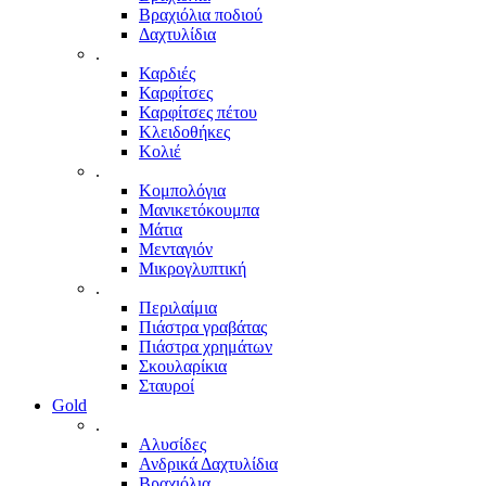
Βραχιόλια ποδιού
Δαχτυλίδια
.
Καρδιές
Καρφίτσες
Καρφίτσες πέτου
Κλειδοθήκες
Κολιέ
.
Κομπολόγια
Μανικετόκουμπα
Μάτια
Μενταγιόν
Μικρογλυπτική
.
Περιλαίμια
Πιάστρα γραβάτας
Πιάστρα χρημάτων
Σκουλαρίκια
Σταυροί
Gold
.
Αλυσίδες
Ανδρικά Δαχτυλίδια
Βραχιόλια