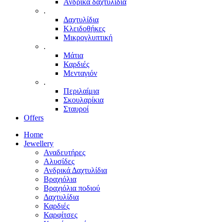
Ανδρικά δαχτυλίδια
.
Δαχτυλίδια
Κλειδοθήκες
Μικρογλυπτική
.
Μάτια
Καρδιές
Μενταγιόν
.
Περιλαίμια
Σκουλαρίκια
Σταυροί
Offers
Home
Jewellery
Αναδευτήρες
Αλυσίδες
Ανδρικά Δαχτυλίδια
Βραχιόλια
Βραχιόλια ποδιού
Δαχτυλίδια
Καρδιές
Καρφίτσες