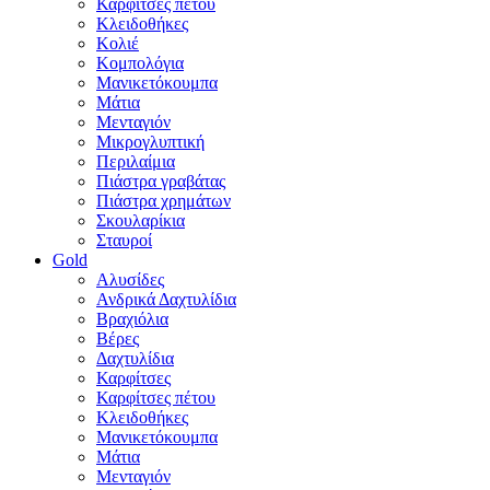
Καρφίτσες πέτου
Κλειδοθήκες
Κολιέ
Κομπολόγια
Μανικετόκουμπα
Μάτια
Μενταγιόν
Μικρογλυπτική
Περιλαίμια
Πιάστρα γραβάτας
Πιάστρα χρημάτων
Σκουλαρίκια
Σταυροί
Gold
Αλυσίδες
Ανδρικά Δαχτυλίδια
Βραχιόλια
Βέρες
Δαχτυλίδια
Καρφίτσες
Καρφίτσες πέτου
Κλειδοθήκες
Μανικετόκουμπα
Μάτια
Μενταγιόν