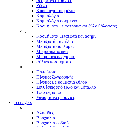
Δερμάτινες τσάντες
Ζώνες
Κηροπήγια ασημένια
Κομπολόγια
Κομπολόγια ασημένια
Κοσμήματα με όστρακα και ξύλο θάλασσας
.
Κοσμήματα μεταξωτά και ασήμι
Μεταξωτά μαντήλια
Μεταξωτά φουλάρια
Μικρά φωτιστικά
Μπομπονιέρες γάμου
Ξύλινα κοσμήματα
.
Παπούτσια
Πίνακες ζωγραφικής
Πίνακες με κομμάτια ξύλου
Συνθέσεις από ξύλο και μέταλλο
Τσάντες ώμου
Υφασμάτινες τσάντες
Teenagers
.
Αλυσίδες
Βραχιόλια
Βραχιόλια ποδιού