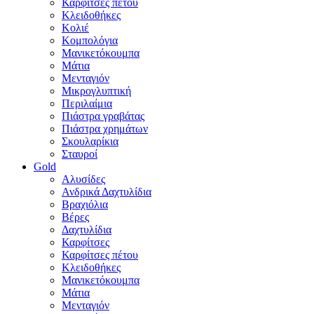
Καρφίτσες πέτου
Κλειδοθήκες
Κολιέ
Κομπολόγια
Μανικετόκουμπα
Μάτια
Μενταγιόν
Μικρογλυπτική
Περιλαίμια
Πιάστρα γραβάτας
Πιάστρα χρημάτων
Σκουλαρίκια
Σταυροί
Gold
Αλυσίδες
Ανδρικά Δαχτυλίδια
Βραχιόλια
Βέρες
Δαχτυλίδια
Καρφίτσες
Καρφίτσες πέτου
Κλειδοθήκες
Μανικετόκουμπα
Μάτια
Μενταγιόν