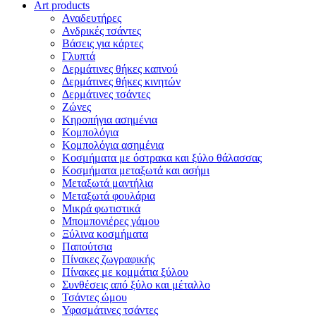
Art products
Αναδευτήρες
Ανδρικές τσάντες
Βάσεις για κάρτες
Γλυπτά
Δερμάτινες θήκες καπνού
Δερμάτινες θήκες κινητών
Δερμάτινες τσάντες
Ζώνες
Κηροπήγια ασημένια
Κομπολόγια
Κομπολόγια ασημένια
Κοσμήματα με όστρακα και ξύλο θάλασσας
Κοσμήματα μεταξωτά και ασήμι
Μεταξωτά μαντήλια
Μεταξωτά φουλάρια
Μικρά φωτιστικά
Μπομπονιέρες γάμου
Ξύλινα κοσμήματα
Παπούτσια
Πίνακες ζωγραφικής
Πίνακες με κομμάτια ξύλου
Συνθέσεις από ξύλο και μέταλλο
Τσάντες ώμου
Υφασμάτινες τσάντες