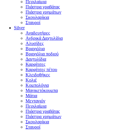
Περιλαίμια
Πιάστρα γραβάτας
Πιάστρα χρημάτων
Σκουλαρίκια
Σταυροί
Silver
Αναδευτήρες
Ανδρικά Δαχτυλίδια
Αλυσίδες
Βραχιόλια
Βραχιόλια ποδιού
Δαχτυλίδια
Καρφίτσες
Καρφίτσες πέτου
Κλειδοθήκες
Κολιέ
Κομπολόγια
Μανικετόκουμπα
Μάτια
Μενταγιόν
Περιλαίμια
Πιάστρα γραβάτας
Πιάστρα χρημάτων
Σκουλαρίκια
Σταυροί