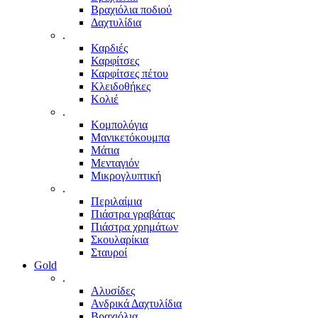
Βραχιόλια ποδιού
Δαχτυλίδια
.
Καρδιές
Καρφίτσες
Καρφίτσες πέτου
Κλειδοθήκες
Κολιέ
.
Κομπολόγια
Μανικετόκουμπα
Μάτια
Μενταγιόν
Μικρογλυπτική
.
Περιλαίμια
Πιάστρα γραβάτας
Πιάστρα χρημάτων
Σκουλαρίκια
Σταυροί
Gold
.
Αλυσίδες
Ανδρικά Δαχτυλίδια
Βραχιόλια