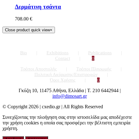
Δερμάτινη τσάντα
708.00
€
Close product quick view
×
Bio
Exhibitions
Publications
Contact
0
Τρόποι Αποστολής
Τρόποι Πληρωμής
Πολιτική Ακύρωσης/Επιστροφών
Όροι Χρήσης
0
Γκύζη 10, 11475 Αθήνα, Ελλάδα | Τ. 210 6442944 |
info@dimosart.gr
© Copyright
2026 | cxedio.gr | All Rights Reserved
Συνεχίζοντας την πλοήγηση σας στην ιστοσελίδα μας αποδέχεστε
την χρήση cookies η οποία σας προσφέρει την βέλτιστη εμπειρία
χρήστη.