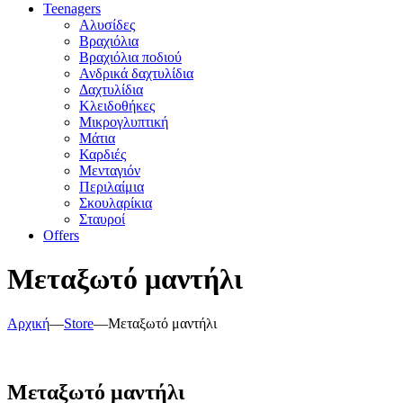
Teenagers
Αλυσίδες
Βραχιόλια
Βραχιόλια ποδιού
Ανδρικά δαχτυλίδια
Δαχτυλίδια
Κλειδοθήκες
Μικρογλυπτική
Μάτια
Καρδιές
Μενταγιόν
Περιλαίμια
Σκουλαρίκια
Σταυροί
Offers
Μεταξωτό μαντήλι
Αρχική
—
Store
—
Μεταξωτό μαντήλι
Μεταξωτό μαντήλι