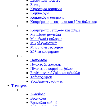
Δερμάτινες τσάντες
Ζώνες
Κηροπήγια ασημένια
Κομπολόγια
Κομπολόγια ασημένια
Κοσμήματα με όστρακα και ξύλο θάλασσας
.
Κοσμήματα μεταξωτά και ασήμι
Μεταξωτά μαντήλια
Μεταξωτά φουλάρια
Μικρά φωτιστικά
Μπομπονιέρες γάμου
Ξύλινα κοσμήματα
.
Παπούτσια
Πίνακες ζωγραφικής
Πίνακες με κομμάτια ξύλου
Συνθέσεις από ξύλο και μέταλλο
Τσάντες ώμου
Υφασμάτινες τσάντες
Teenagers
.
Αλυσίδες
Βραχιόλια
Βραχιόλια ποδιού