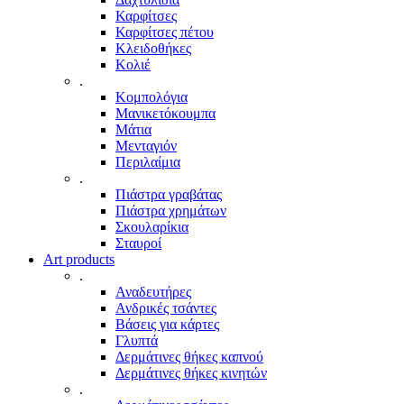
Καρφίτσες
Καρφίτσες πέτου
Κλειδοθήκες
Κολιέ
.
Κομπολόγια
Μανικετόκουμπα
Μάτια
Μενταγιόν
Περιλαίμια
.
Πιάστρα γραβάτας
Πιάστρα χρημάτων
Σκουλαρίκια
Σταυροί
Art products
.
Αναδευτήρες
Ανδρικές τσάντες
Βάσεις για κάρτες
Γλυπτά
Δερμάτινες θήκες καπνού
Δερμάτινες θήκες κινητών
.