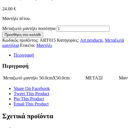
24.00
€
Μαντήλι πέτου.
Μεταξωτό μαντήλι ποσότητα
Προσθήκη στο καλάθι
Κωδικός προϊόντος:
ART015
Κατηγορίες:
Art products
,
Μεταξωτά
μαντήλια
Ετικέτα:
Μαντήλι
Περιγραφή
Περιγραφή
Μεταξωτό μαντήλι
50.0cmX50.0cm
ΜΕΤΑΞΙ
Μαντ
Share On Facebook
Tweet This Product
Pin This Product
Email This Product
Σχετικά προϊόντα