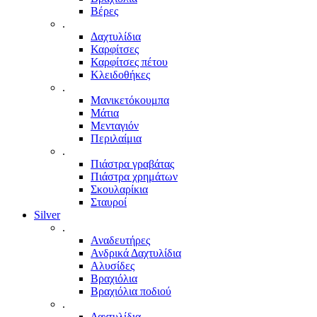
Βέρες
.
Δαχτυλίδια
Καρφίτσες
Καρφίτσες πέτου
Κλειδοθήκες
.
Μανικετόκουμπα
Μάτια
Μενταγιόν
Περιλαίμια
.
Πιάστρα γραβάτας
Πιάστρα χρημάτων
Σκουλαρίκια
Σταυροί
Silver
.
Αναδευτήρες
Ανδρικά Δαχτυλίδια
Αλυσίδες
Βραχιόλια
Βραχιόλια ποδιού
.
Δαχτυλίδια