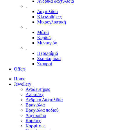
Ανδρικά δαχτυλίδια
.
Δαχτυλίδια
Κλειδοθήκες
Μικρογλυπτική
.
Μάτια
Καρδιές
Μενταγιόν
.
Περιλαίμια
Σκουλαρίκια
Σταυροί
Offers
Home
Jewellery
Αναδευτήρες
Αλυσίδες
Ανδρικά Δαχτυλίδια
Βραχιόλια
Βραχιόλια ποδιού
Δαχτυλίδια
Καρδιές
Καρφίτσες