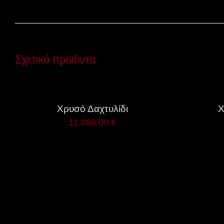
Σχετικά προϊόντα
QUICK
QUICK
VIEW
VIEW
Χρυσό Δαχτυλίδι
Χ
11,088.00
€