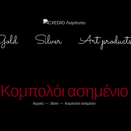
Gold
Silver
Art product
Κομπολόι ασημένιο
Αρχική
—
Store
—
Κομπολόι ασημένιο