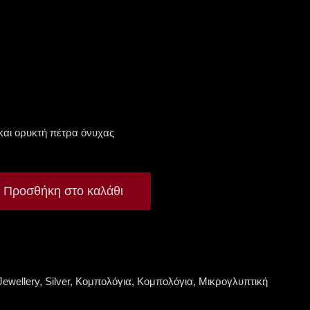
και ορυκτή πέτρα όνυχας
Προσθήκη στο καλάθι
Jewellery
,
Silver
,
Κομπολόγια
,
Κομπολόγια
,
Μικρογλυπτική