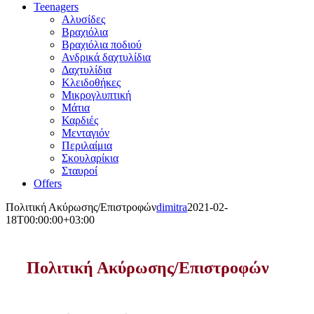
Teenagers
Αλυσίδες
Βραχιόλια
Βραχιόλια ποδιού
Ανδρικά δαχτυλίδια
Δαχτυλίδια
Κλειδοθήκες
Μικρογλυπτική
Μάτια
Καρδιές
Μενταγιόν
Περιλαίμια
Σκουλαρίκια
Σταυροί
Offers
Πολιτική Ακύρωσης/Επιστροφών
dimitra
2021-02-
18T00:00:00+03:00
Πολιτική Ακύρωσης/Επιστροφών