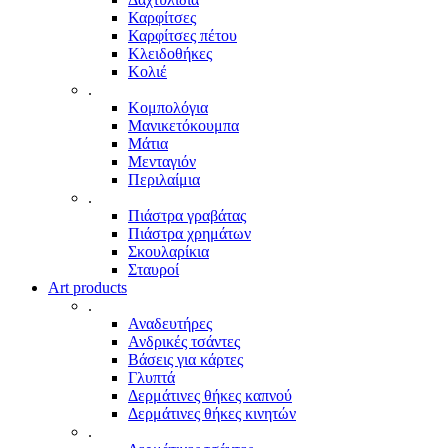
Καρφίτσες
Καρφίτσες πέτου
Κλειδοθήκες
Κολιέ
.
Κομπολόγια
Μανικετόκουμπα
Μάτια
Μενταγιόν
Περιλαίμια
.
Πιάστρα γραβάτας
Πιάστρα χρημάτων
Σκουλαρίκια
Σταυροί
Art products
.
Αναδευτήρες
Ανδρικές τσάντες
Βάσεις για κάρτες
Γλυπτά
Δερμάτινες θήκες καπνού
Δερμάτινες θήκες κινητών
.