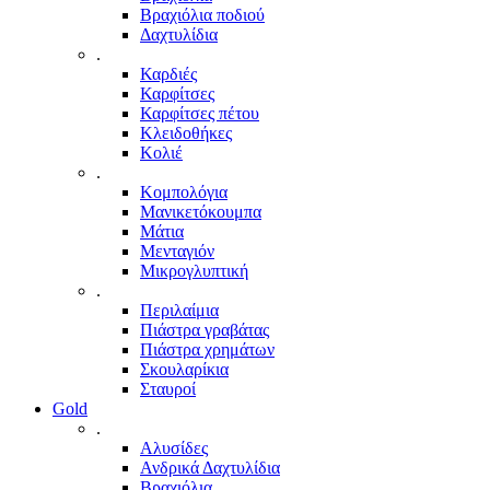
Βραχιόλια ποδιού
Δαχτυλίδια
.
Καρδιές
Καρφίτσες
Καρφίτσες πέτου
Κλειδοθήκες
Κολιέ
.
Κομπολόγια
Μανικετόκουμπα
Μάτια
Μενταγιόν
Μικρογλυπτική
.
Περιλαίμια
Πιάστρα γραβάτας
Πιάστρα χρημάτων
Σκουλαρίκια
Σταυροί
Gold
.
Αλυσίδες
Ανδρικά Δαχτυλίδια
Βραχιόλια