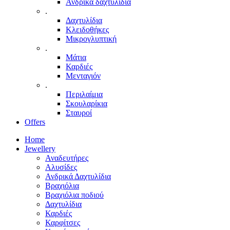
Ανδρικά δαχτυλίδια
.
Δαχτυλίδια
Κλειδοθήκες
Μικρογλυπτική
.
Μάτια
Καρδιές
Μενταγιόν
.
Περιλαίμια
Σκουλαρίκια
Σταυροί
Offers
Home
Jewellery
Αναδευτήρες
Αλυσίδες
Ανδρικά Δαχτυλίδια
Βραχιόλια
Βραχιόλια ποδιού
Δαχτυλίδια
Καρδιές
Καρφίτσες