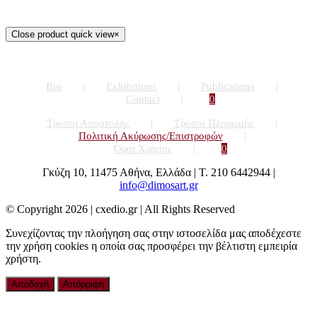
Close product quick view
×
Bio
Exhibitions
Publications
Contact
0
Τρόποι Αποστολής
Τρόποι Πληρωμής
Πολιτική Ακύρωσης/Επιστροφών
Όροι Χρήσης
0
Γκύζη 10, 11475 Αθήνα, Ελλάδα | Τ. 210 6442944 |
info@dimosart.gr
© Copyright
2026 | cxedio.gr | All Rights Reserved
Συνεχίζοντας την πλοήγηση σας στην ιστοσελίδα μας αποδέχεστε
την χρήση cookies η οποία σας προσφέρει την βέλτιστη εμπειρία
χρήστη.
Αποδοχή
Απόρριψη