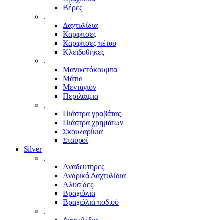
Βέρες
.
Δαχτυλίδια
Καρφίτσες
Καρφίτσες πέτου
Κλειδοθήκες
.
Μανικετόκουμπα
Μάτια
Μενταγιόν
Περιλαίμια
.
Πιάστρα γραβάτας
Πιάστρα χρημάτων
Σκουλαρίκια
Σταυροί
Silver
.
Αναδευτήρες
Ανδρικά Δαχτυλίδια
Αλυσίδες
Βραχιόλια
Βραχιόλια ποδιού
.
Δαχτυλίδια