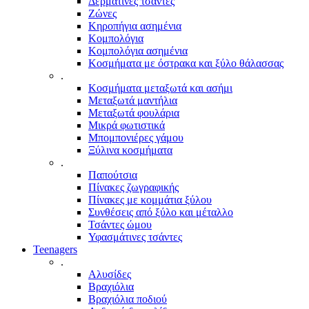
Δερμάτινες τσάντες
Ζώνες
Κηροπήγια ασημένια
Κομπολόγια
Κομπολόγια ασημένια
Κοσμήματα με όστρακα και ξύλο θάλασσας
.
Κοσμήματα μεταξωτά και ασήμι
Μεταξωτά μαντήλια
Μεταξωτά φουλάρια
Μικρά φωτιστικά
Μπομπονιέρες γάμου
Ξύλινα κοσμήματα
.
Παπούτσια
Πίνακες ζωγραφικής
Πίνακες με κομμάτια ξύλου
Συνθέσεις από ξύλο και μέταλλο
Τσάντες ώμου
Υφασμάτινες τσάντες
Teenagers
.
Αλυσίδες
Βραχιόλια
Βραχιόλια ποδιού