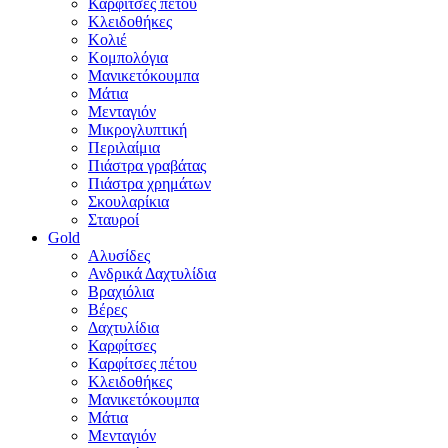
Καρφίτσες πέτου
Κλειδοθήκες
Κολιέ
Κομπολόγια
Μανικετόκουμπα
Μάτια
Μενταγιόν
Μικρογλυπτική
Περιλαίμια
Πιάστρα γραβάτας
Πιάστρα χρημάτων
Σκουλαρίκια
Σταυροί
Gold
Αλυσίδες
Ανδρικά Δαχτυλίδια
Βραχιόλια
Βέρες
Δαχτυλίδια
Καρφίτσες
Καρφίτσες πέτου
Κλειδοθήκες
Μανικετόκουμπα
Μάτια
Μενταγιόν