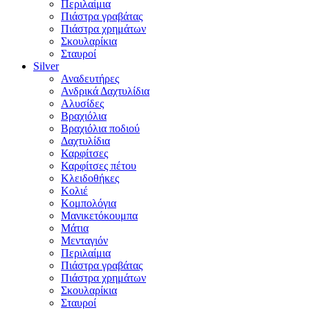
Περιλαίμια
Πιάστρα γραβάτας
Πιάστρα χρημάτων
Σκουλαρίκια
Σταυροί
Silver
Αναδευτήρες
Ανδρικά Δαχτυλίδια
Αλυσίδες
Βραχιόλια
Βραχιόλια ποδιού
Δαχτυλίδια
Καρφίτσες
Καρφίτσες πέτου
Κλειδοθήκες
Κολιέ
Κομπολόγια
Μανικετόκουμπα
Μάτια
Μενταγιόν
Περιλαίμια
Πιάστρα γραβάτας
Πιάστρα χρημάτων
Σκουλαρίκια
Σταυροί