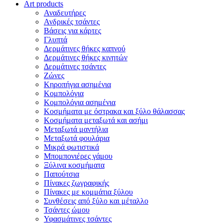
Art products
Αναδευτήρες
Ανδρικές τσάντες
Βάσεις για κάρτες
Γλυπτά
Δερμάτινες θήκες καπνού
Δερμάτινες θήκες κινητών
Δερμάτινες τσάντες
Ζώνες
Κηροπήγια ασημένια
Κομπολόγια
Κομπολόγια ασημένια
Κοσμήματα με όστρακα και ξύλο θάλασσας
Κοσμήματα μεταξωτά και ασήμι
Μεταξωτά μαντήλια
Μεταξωτά φουλάρια
Μικρά φωτιστικά
Μπομπονιέρες γάμου
Ξύλινα κοσμήματα
Παπούτσια
Πίνακες ζωγραφικής
Πίνακες με κομμάτια ξύλου
Συνθέσεις από ξύλο και μέταλλο
Τσάντες ώμου
Υφασμάτινες τσάντες