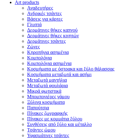
Art products
Αναδευτήρες
Ανδρικές τσάντες
Βάσεις για κάρτες
Γλυπτά
Δερμάτινες θήκες καπνού
Δερμάτινες θήκες κινητών
Δερμάτινες τσάντες
Ζώνες
Κηροπήγια ασημένια
Κομπολόγια
Κομπολόγια ασημένια
Κοσμήματα με όστρακα και ξύλο θάλασσας
Κοσμήματα μεταξωτά και ασήμι
Μεταξωτά μαντήλια
Μεταξωτά φουλάρια
Μικρά φωτιστικά
Μπομπονιέρες γάμου
Ξύλινα κοσμήματα
Παπούτσια
Πίνακες ζωγραφικής
Πίνακες με κομμάτια ξύλου
Συνθέσεις από ξύλο και μέταλλο
Τσάντες ώμου
Υφασμάτινες τσάντες