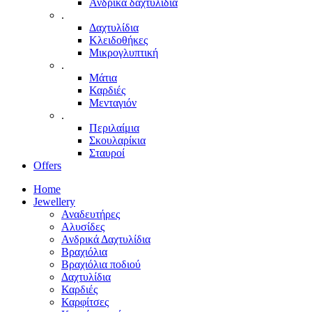
Ανδρικά δαχτυλίδια
.
Δαχτυλίδια
Κλειδοθήκες
Μικρογλυπτική
.
Μάτια
Καρδιές
Μενταγιόν
.
Περιλαίμια
Σκουλαρίκια
Σταυροί
Offers
Home
Jewellery
Αναδευτήρες
Αλυσίδες
Ανδρικά Δαχτυλίδια
Βραχιόλια
Βραχιόλια ποδιού
Δαχτυλίδια
Καρδιές
Καρφίτσες