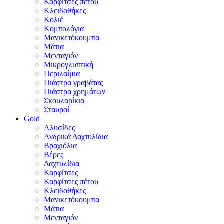
Καρφίτσες πέτου
Κλειδοθήκες
Κολιέ
Κομπολόγια
Μανικετόκουμπα
Μάτια
Μενταγιόν
Μικρογλυπτική
Περιλαίμια
Πιάστρα γραβάτας
Πιάστρα χρημάτων
Σκουλαρίκια
Σταυροί
Gold
Αλυσίδες
Ανδρικά Δαχτυλίδια
Βραχιόλια
Βέρες
Δαχτυλίδια
Καρφίτσες
Καρφίτσες πέτου
Κλειδοθήκες
Μανικετόκουμπα
Μάτια
Μενταγιόν