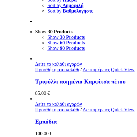
Sort by
Δημοφιλή
Sort by
Βαθμολογήστε
Show
30 Products
Show
30 Products
Show
60 Products
Show
90 Products
Δείτε το καλάθι αγορών
Προσθήκη στο καλάθι
/
Λεπτομέρειες
Quick View
Τριφύλλι ασημένιο Καρφίτσα πέτου
85.00
€
Δείτε το καλάθι αγορών
Προσθήκη στο καλάθι
/
Λεπτομέρειες
Quick View
Εμπόδια
100.00
€