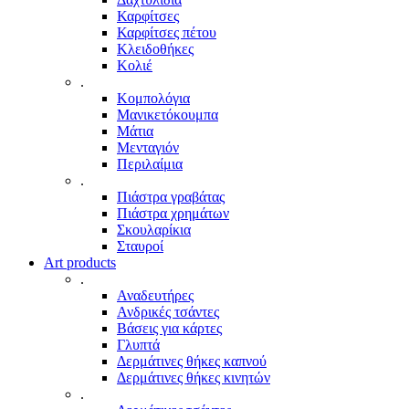
Καρφίτσες
Καρφίτσες πέτου
Κλειδοθήκες
Κολιέ
.
Κομπολόγια
Μανικετόκουμπα
Μάτια
Μενταγιόν
Περιλαίμια
.
Πιάστρα γραβάτας
Πιάστρα χρημάτων
Σκουλαρίκια
Σταυροί
Art products
.
Αναδευτήρες
Ανδρικές τσάντες
Βάσεις για κάρτες
Γλυπτά
Δερμάτινες θήκες καπνού
Δερμάτινες θήκες κινητών
.