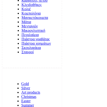
Καρφίτσες πέτου
Κλειδοθήκες
Κολιέ
Κομπολόγια
Μανικετόκουμπα
Μάτια
Μενταγιόν
Μικρογλυπτική
Περιλαίμια
Πιάστρα γραβάτας
Πιάστρα χρημάτων
Σκουλαρίκια
Σταυροί
Gold
Silver
Art products
Christmas
Easter
Summer