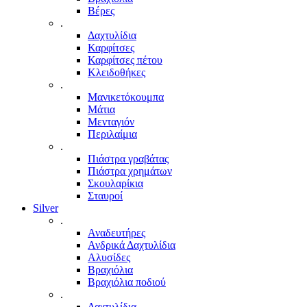
Βέρες
.
Δαχτυλίδια
Καρφίτσες
Καρφίτσες πέτου
Κλειδοθήκες
.
Μανικετόκουμπα
Μάτια
Μενταγιόν
Περιλαίμια
.
Πιάστρα γραβάτας
Πιάστρα χρημάτων
Σκουλαρίκια
Σταυροί
Silver
.
Αναδευτήρες
Ανδρικά Δαχτυλίδια
Αλυσίδες
Βραχιόλια
Βραχιόλια ποδιού
.
Δαχτυλίδια