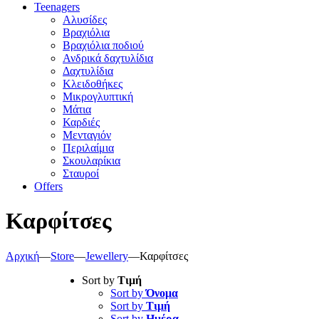
Teenagers
Αλυσίδες
Βραχιόλια
Βραχιόλια ποδιού
Ανδρικά δαχτυλίδια
Δαχτυλίδια
Κλειδοθήκες
Μικρογλυπτική
Μάτια
Καρδιές
Μενταγιόν
Περιλαίμια
Σκουλαρίκια
Σταυροί
Offers
Καρφίτσες
Αρχική
—
Store
—
Jewellery
—
Καρφίτσες
Sort by
Τιμή
Sort by
Όνομα
Sort by
Τιμή
Sort by
Ημέρα