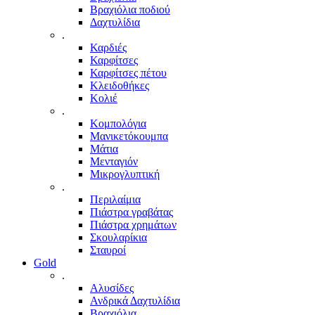
Βραχιόλια ποδιού
Δαχτυλίδια
.
Καρδιές
Καρφίτσες
Καρφίτσες πέτου
Κλειδοθήκες
Κολιέ
.
Κομπολόγια
Μανικετόκουμπα
Μάτια
Μενταγιόν
Μικρογλυπτική
.
Περιλαίμια
Πιάστρα γραβάτας
Πιάστρα χρημάτων
Σκουλαρίκια
Σταυροί
Gold
.
Αλυσίδες
Ανδρικά Δαχτυλίδια
Βραχιόλια