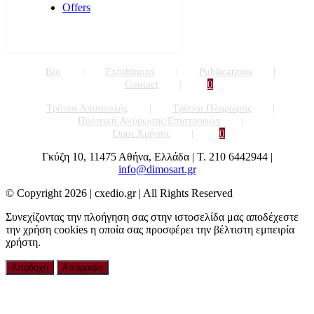
Offers
Bio
Exhibitions
Publications
Contact
0
Τρόποι Αποστολής
Τρόποι Πληρωμής
Πολιτική Ακύρωσης/Επιστροφών
Όροι Χρήσης
0
Γκύζη 10, 11475 Αθήνα, Ελλάδα | Τ. 210 6442944 |
info@dimosart.gr
© Copyright
2026 | cxedio.gr | All Rights Reserved
Συνεχίζοντας την πλοήγηση σας στην ιστοσελίδα μας αποδέχεστε
την χρήση cookies η οποία σας προσφέρει την βέλτιστη εμπειρία
χρήστη.
Αποδοχή
Απόρριψη