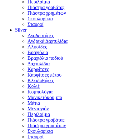
Περιλαίμια
Πιάστρα γραβάτας
Πιάστρα χρημάτων
Σκουλαρίκια
Σταυροί
Silver
Αναδευτήρες
Ανδρικά Δαχτυλίδια
Αλυσίδες
Βραχιόλια
Βραχιόλια ποδιού
Δαχτυλίδια
Καρφίτσες
Καρφίτσες πέτου
Κλειδοθήκες
Κολιέ
Κομπολόγια
Μανικετόκουμπα
Μάτια
Μενταγιόν
Περιλαίμια
Πιάστρα γραβάτας
Πιάστρα χρημάτων
Σκουλαρίκια
Σταυροί