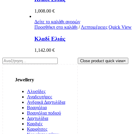
1,008.00
€
Δείτε το καλάθι αγορών
Προσθήκη στο καλάθι
/
Λεπτομέρειες
Quick View
Κλαδί Ελιάς
1,142.00
€
Close product quick view
×
Jewellery
Αλυσίδες
Αναδευτήρες
Ανδρικά Δαχτυλίδια
Βραχιόλια
Βραχιόλια ποδιού
Δαχτυλίδια
Καρδιές
Καρφίτσες