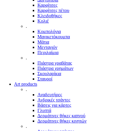
Καρφίτσες
Καρφίτσες πέτου
Κλειδοθήκες
Κολιέ
.
Κομπολόγια
Μανικετόκουμπα
Μάτια
Μενταγιόν
Περιλαίμια
.
Πιάστρα γραβάτας
Πιάστρα χρημάτων
Σκουλαρίκια
Σταυροί
Art products
.
Αναδευτήρες
Ανδρικές τσάντες
Βάσεις για κάρτες
Γλυπτά
Δερμάτινες θήκες καπνού
Δερμάτινες θήκες κινητών
.