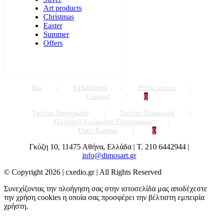
Art products
Christmas
Easter
Summer
Offers
Bio
Exhibitions
Publications
Contact
0
Τρόποι Αποστολής
Τρόποι Πληρωμής
Πολιτική Ακύρωσης/Επιστροφών
Όροι Χρήσης
0
Γκύζη 10, 11475 Αθήνα, Ελλάδα | Τ. 210 6442944 |
info@dimosart.gr
© Copyright
2026 | cxedio.gr | All Rights Reserved
Συνεχίζοντας την πλοήγηση σας στην ιστοσελίδα μας αποδέχεστε
την χρήση cookies η οποία σας προσφέρει την βέλτιστη εμπειρία
χρήστη.