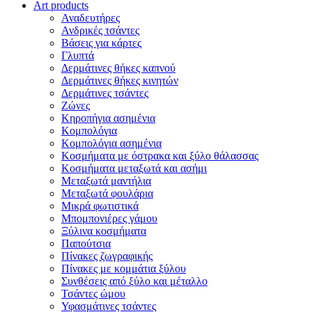
Art products
Αναδευτήρες
Ανδρικές τσάντες
Βάσεις για κάρτες
Γλυπτά
Δερμάτινες θήκες καπνού
Δερμάτινες θήκες κινητών
Δερμάτινες τσάντες
Ζώνες
Κηροπήγια ασημένια
Κομπολόγια
Κομπολόγια ασημένια
Κοσμήματα με όστρακα και ξύλο θάλασσας
Κοσμήματα μεταξωτά και ασήμι
Μεταξωτά μαντήλια
Μεταξωτά φουλάρια
Μικρά φωτιστικά
Μπομπονιέρες γάμου
Ξύλινα κοσμήματα
Παπούτσια
Πίνακες ζωγραφικής
Πίνακες με κομμάτια ξύλου
Συνθέσεις από ξύλο και μέταλλο
Τσάντες ώμου
Υφασμάτινες τσάντες