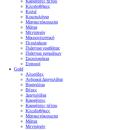
Καρφίτσες πέτου
Κλειδοθήκες
Κολιέ
Κομπολόγια
Μανικετόκουμπα
Μάτια
Μενταγιόν
Μικρογλυπτική
Περιλαίμια
Πιάστρα γραβάτας
Πιάστρα χρημάτων
Σκουλαρίκια
Σταυροί
Gold
Αλυσίδες
Ανδρικά Δαχτυλίδια
Βραχιόλια
Βέρες
Δαχτυλίδια
Καρφίτσες
Καρφίτσες πέτου
Κλειδοθήκες
Μανικετόκουμπα
Μάτια
Μενταγιόν