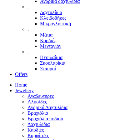
Ανδρικά δαχτυλίδια
.
Δαχτυλίδια
Κλειδοθήκες
Μικρογλυπτική
.
Μάτια
Καρδιές
Μενταγιόν
.
Περιλαίμια
Σκουλαρίκια
Σταυροί
Offers
Home
Jewellery
Αναδευτήρες
Αλυσίδες
Ανδρικά Δαχτυλίδια
Βραχιόλια
Βραχιόλια ποδιού
Δαχτυλίδια
Καρδιές
Καρφίτσες