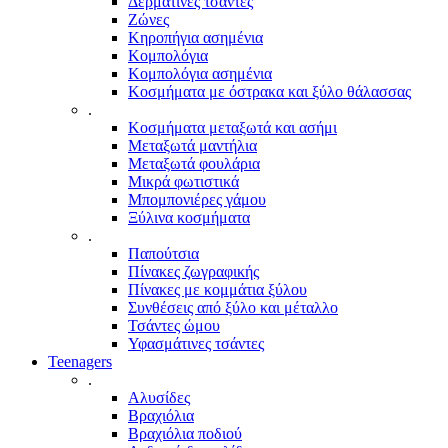
Δερμάτινες τσάντες
Ζώνες
Κηροπήγια ασημένια
Κομπολόγια
Κομπολόγια ασημένια
Κοσμήματα με όστρακα και ξύλο θάλασσας
.
Κοσμήματα μεταξωτά και ασήμι
Μεταξωτά μαντήλια
Μεταξωτά φουλάρια
Μικρά φωτιστικά
Μπομπονιέρες γάμου
Ξύλινα κοσμήματα
.
Παπούτσια
Πίνακες ζωγραφικής
Πίνακες με κομμάτια ξύλου
Συνθέσεις από ξύλο και μέταλλο
Τσάντες ώμου
Υφασμάτινες τσάντες
Teenagers
.
Αλυσίδες
Βραχιόλια
Βραχιόλια ποδιού