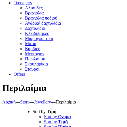
Teenagers
Αλυσίδες
Βραχιόλια
Βραχιόλια ποδιού
Ανδρικά δαχτυλίδια
Δαχτυλίδια
Κλειδοθήκες
Μικρογλυπτική
Μάτια
Καρδιές
Μενταγιόν
Περιλαίμια
Σκουλαρίκια
Σταυροί
Offers
Περιλαίμια
Αρχική
—
Store
—
Jewellery
—
Περιλαίμια
Sort by
Τιμή
Sort by
Όνομα
Sort by
Τιμή
Sort by
Ημέρα