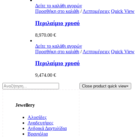
Δείτε το καλάθι αγορών
Προσθήκη στο καλάθι
/
Λεπτομέρειες
Quick View
Περιλαίμιο χρυσό
8,970.00
€
Δείτε το καλάθι αγορών
Προσθήκη στο καλάθι
/
Λεπτομέρειες
Quick View
Περιλαίμιο χρυσό
9,474.00
€
Close product quick view
×
Jewellery
Αλυσίδες
Αναδευτήρες
Ανδρικά Δαχτυλίδια
Βραχιόλια