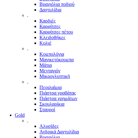
Βραχιόλια ποδιού
Δαχτυλίδια
.
Καρδιές
Καρφίτσες
Καρφίτσες πέτου
Κλειδοθήκες
Κολιέ
.
Κομπολόγια
Μανικετόκουμπα
Μάτια
Μενταγιόν
Μικρογλυπτική
.
Περιλαίμια
Πιάστρα γραβάτας
Πιάστρα χρημάτων
Σκουλαρίκια
Σταυροί
Gold
.
Αλυσίδες
Ανδρικά Δαχτυλίδια
Βραχιόλια