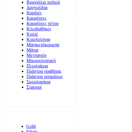
Βραχιόλια ποδιού
Δαχτυλίδια
Καρδιές
Καρφίτσες
Καρφίτσες πέτου
Κλειδοθήκες
Κολιέ
Κομπολόγια
Μανικετόκουμπα
Μάτια
Μενταγιόν
Μικρογλυπτική
Περιλαίμια
Πιάστρα γραβάτας
Πιάστρα χρημάτων
Σκουλαρίκια
Σταυροί
Gold
Silver