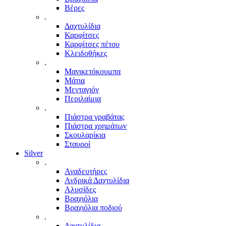
Βέρες
.
Δαχτυλίδια
Καρφίτσες
Καρφίτσες πέτου
Κλειδοθήκες
.
Μανικετόκουμπα
Μάτια
Μενταγιόν
Περιλαίμια
.
Πιάστρα γραβάτας
Πιάστρα χρημάτων
Σκουλαρίκια
Σταυροί
Silver
.
Αναδευτήρες
Ανδρικά Δαχτυλίδια
Αλυσίδες
Βραχιόλια
Βραχιόλια ποδιού
.
Δαχτυλίδια