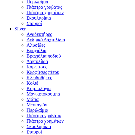
Περιλαίμια
Πιάστρα γραβάτας
Πιάστρα χρημάτων
Σκουλαρίκια
Σταυροί
Silver
Αναδευτήρες
Ανδρικά Δαχτυλίδια
Αλυσίδες
Βραχιόλια
Βραχιόλια ποδιού
Δαχτυλίδια
Καρφίτσες
Καρφίτσες πέτου
Κλειδοθήκες
Κολιέ
Κομπολόγια
Μανικετόκουμπα
Μάτια
Μενταγιόν
Περιλαίμια
Πιάστρα γραβάτας
Πιάστρα χρημάτων
Σκουλαρίκια
Σταυροί