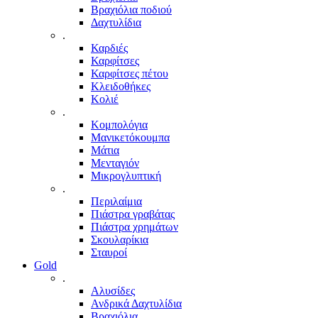
Βραχιόλια ποδιού
Δαχτυλίδια
.
Καρδιές
Καρφίτσες
Καρφίτσες πέτου
Κλειδοθήκες
Κολιέ
.
Κομπολόγια
Μανικετόκουμπα
Μάτια
Μενταγιόν
Μικρογλυπτική
.
Περιλαίμια
Πιάστρα γραβάτας
Πιάστρα χρημάτων
Σκουλαρίκια
Σταυροί
Gold
.
Αλυσίδες
Ανδρικά Δαχτυλίδια
Βραχιόλια