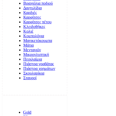
Βραχιόλια ποδιού
Δαχτυλίδια
Καρδιές
Καρφίτσες
Καρφίτσες πέτου
Κλειδοθήκες
Κολιέ
Κομπολόγια
Μανικετόκουμπα
Μάτια
Μενταγιόν
Μικρογλυπτική
Περιλαίμια
Πιάστρα γραβάτας
Πιάστρα χρημάτων
Σκουλαρίκια
Σταυροί
Gold