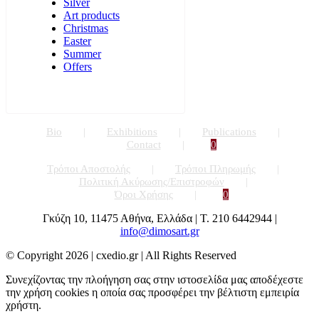
Silver
Art products
Christmas
Easter
Summer
Offers
Bio
Exhibitions
Publications
Contact
0
Τρόποι Αποστολής
Τρόποι Πληρωμής
Πολιτική Ακύρωσης/Επιστροφών
Όροι Χρήσης
0
Γκύζη 10, 11475 Αθήνα, Ελλάδα | Τ. 210 6442944 |
info@dimosart.gr
© Copyright
2026 | cxedio.gr | All Rights Reserved
Συνεχίζοντας την πλοήγηση σας στην ιστοσελίδα μας αποδέχεστε
την χρήση cookies η οποία σας προσφέρει την βέλτιστη εμπειρία
χρήστη.