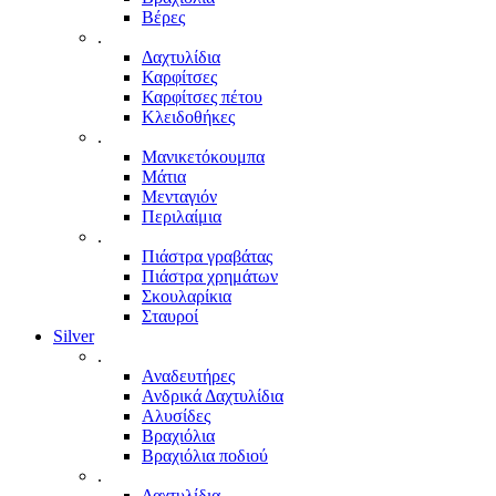
Βέρες
.
Δαχτυλίδια
Καρφίτσες
Καρφίτσες πέτου
Κλειδοθήκες
.
Μανικετόκουμπα
Μάτια
Μενταγιόν
Περιλαίμια
.
Πιάστρα γραβάτας
Πιάστρα χρημάτων
Σκουλαρίκια
Σταυροί
Silver
.
Αναδευτήρες
Ανδρικά Δαχτυλίδια
Αλυσίδες
Βραχιόλια
Βραχιόλια ποδιού
.
Δαχτυλίδια