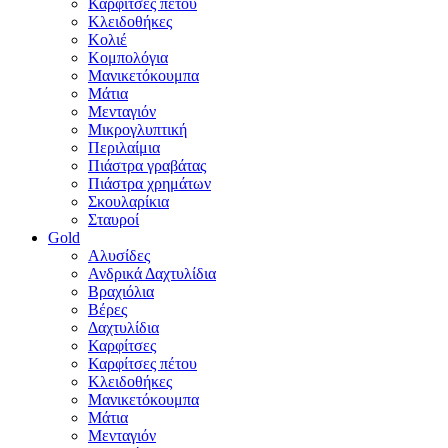
Καρφίτσες πέτου
Κλειδοθήκες
Κολιέ
Κομπολόγια
Μανικετόκουμπα
Μάτια
Μενταγιόν
Μικρογλυπτική
Περιλαίμια
Πιάστρα γραβάτας
Πιάστρα χρημάτων
Σκουλαρίκια
Σταυροί
Gold
Αλυσίδες
Ανδρικά Δαχτυλίδια
Βραχιόλια
Βέρες
Δαχτυλίδια
Καρφίτσες
Καρφίτσες πέτου
Κλειδοθήκες
Μανικετόκουμπα
Μάτια
Μενταγιόν