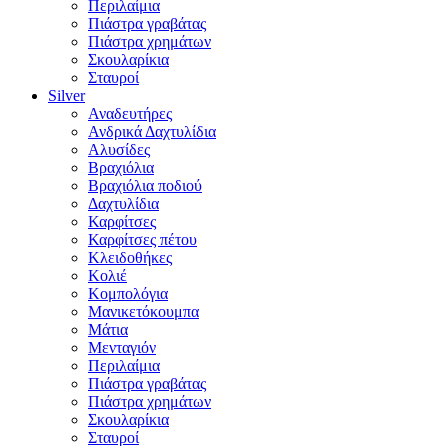
Περιλαίμια
Πιάστρα γραβάτας
Πιάστρα χρημάτων
Σκουλαρίκια
Σταυροί
Silver
Αναδευτήρες
Ανδρικά Δαχτυλίδια
Αλυσίδες
Βραχιόλια
Βραχιόλια ποδιού
Δαχτυλίδια
Καρφίτσες
Καρφίτσες πέτου
Κλειδοθήκες
Κολιέ
Κομπολόγια
Μανικετόκουμπα
Μάτια
Μενταγιόν
Περιλαίμια
Πιάστρα γραβάτας
Πιάστρα χρημάτων
Σκουλαρίκια
Σταυροί