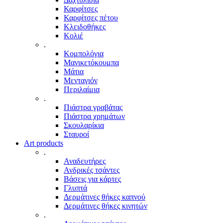
Καρφίτσες
Καρφίτσες πέτου
Κλειδοθήκες
Κολιέ
.
Κομπολόγια
Μανικετόκουμπα
Μάτια
Μενταγιόν
Περιλαίμια
.
Πιάστρα γραβάτας
Πιάστρα χρημάτων
Σκουλαρίκια
Σταυροί
Art products
.
Αναδευτήρες
Ανδρικές τσάντες
Βάσεις για κάρτες
Γλυπτά
Δερμάτινες θήκες καπνού
Δερμάτινες θήκες κινητών
.