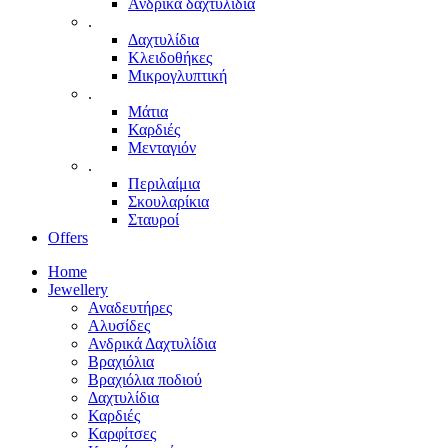
Ανδρικά δαχτυλίδια
.
Δαχτυλίδια
Κλειδοθήκες
Μικρογλυπτική
.
Μάτια
Καρδιές
Μενταγιόν
.
Περιλαίμια
Σκουλαρίκια
Σταυροί
Offers
Home
Jewellery
Αναδευτήρες
Αλυσίδες
Ανδρικά Δαχτυλίδια
Βραχιόλια
Βραχιόλια ποδιού
Δαχτυλίδια
Καρδιές
Καρφίτσες