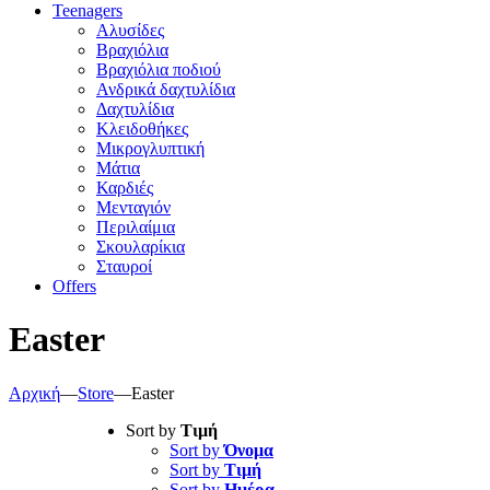
Teenagers
Αλυσίδες
Βραχιόλια
Βραχιόλια ποδιού
Ανδρικά δαχτυλίδια
Δαχτυλίδια
Κλειδοθήκες
Μικρογλυπτική
Μάτια
Καρδιές
Μενταγιόν
Περιλαίμια
Σκουλαρίκια
Σταυροί
Offers
Easter
Αρχική
—
Store
—
Easter
Sort by
Τιμή
Sort by
Όνομα
Sort by
Τιμή
Sort by
Ημέρα