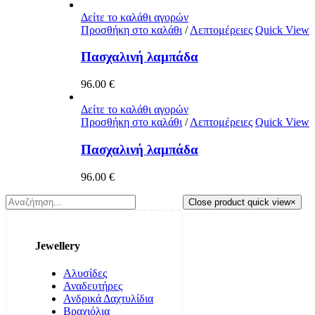
Δείτε το καλάθι αγορών
Προσθήκη στο καλάθι
/
Λεπτομέρειες
Quick View
Πασχαλινή λαμπάδα
96.00
€
Δείτε το καλάθι αγορών
Προσθήκη στο καλάθι
/
Λεπτομέρειες
Quick View
Πασχαλινή λαμπάδα
96.00
€
Close product quick view
×
Jewellery
Αλυσίδες
Αναδευτήρες
Ανδρικά Δαχτυλίδια
Βραχιόλια