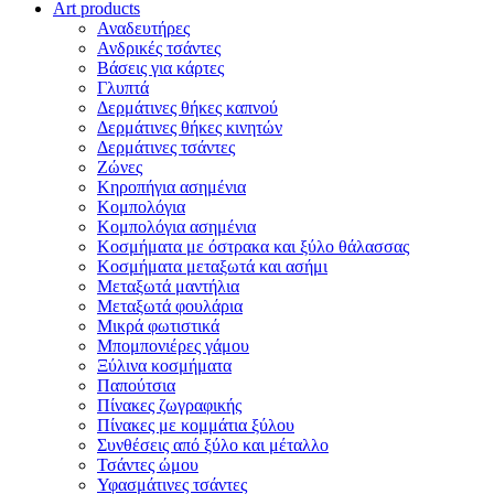
Art products
Αναδευτήρες
Ανδρικές τσάντες
Βάσεις για κάρτες
Γλυπτά
Δερμάτινες θήκες καπνού
Δερμάτινες θήκες κινητών
Δερμάτινες τσάντες
Ζώνες
Κηροπήγια ασημένια
Κομπολόγια
Κομπολόγια ασημένια
Κοσμήματα με όστρακα και ξύλο θάλασσας
Κοσμήματα μεταξωτά και ασήμι
Μεταξωτά μαντήλια
Μεταξωτά φουλάρια
Μικρά φωτιστικά
Μπομπονιέρες γάμου
Ξύλινα κοσμήματα
Παπούτσια
Πίνακες ζωγραφικής
Πίνακες με κομμάτια ξύλου
Συνθέσεις από ξύλο και μέταλλο
Τσάντες ώμου
Υφασμάτινες τσάντες