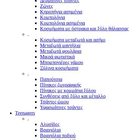
Δερμάτινες τσάντες
Ζώνες
Κηροπήγια ασημένια
Κομπολόγια
Κομπολόγια ασημένια
Κοσμήματα με όστρακα και ξύλο θάλασσας
.
Κοσμήματα μεταξωτά και ασήμι
Μεταξωτά μαντήλια
Μεταξωτά φουλάρια
Μικρά φωτιστικά
Μπομπονιέρες γάμου
Ξύλινα κοσμήματα
.
Παπούτσια
Πίνακες ζωγραφικής
Πίνακες με κομμάτια ξύλου
Συνθέσεις από ξύλο και μέταλλο
Τσάντες ώμου
Υφασμάτινες τσάντες
Teenagers
.
Αλυσίδες
Βραχιόλια
Βραχιόλια ποδιού