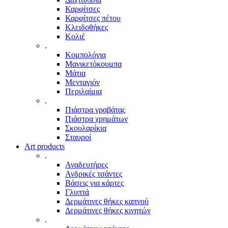
Καρφίτσες
Καρφίτσες πέτου
Κλειδοθήκες
Κολιέ
.
Κομπολόγια
Μανικετόκουμπα
Μάτια
Μενταγιόν
Περιλαίμια
.
Πιάστρα γραβάτας
Πιάστρα χρημάτων
Σκουλαρίκια
Σταυροί
Art products
.
Αναδευτήρες
Ανδρικές τσάντες
Βάσεις για κάρτες
Γλυπτά
Δερμάτινες θήκες καπνού
Δερμάτινες θήκες κινητών
.