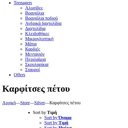
Teenagers
Αλυσίδες
Βραχιόλια
Βραχιόλια ποδιού
Ανδρικά δαχτυλίδια
Δαχτυλίδια
Κλειδοθήκες
Μικρογλυπτική
Μάτια
Καρδιές
Μενταγιόν
Περιλαίμια
Σκουλαρίκια
Σταυροί
Offers
Καρφίτσες πέτου
Αρχική
—
Store
—
Silver
—
Καρφίτσες πέτου
Sort by
Τιμή
Sort by
Όνομα
Sort by
Τιμή
Sort by
Ημέρα