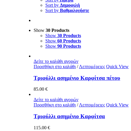
Sort by
Δημοφιλή
Sort by
Βαθμολογήστε
Show
30 Products
Show
30 Products
Show
60 Products
Show
90 Products
Δείτε το καλάθι αγορών
Προσθήκη στο καλάθι
/
Λεπτομέρειες
Quick View
Τριφύλλι ασημένιο Καρφίτσα πέτου
85.00
€
Δείτε το καλάθι αγορών
Προσθήκη στο καλάθι
/
Λεπτομέρειες
Quick View
Τριφύλλι ασημένιο Καρφίτσα
115.00
€