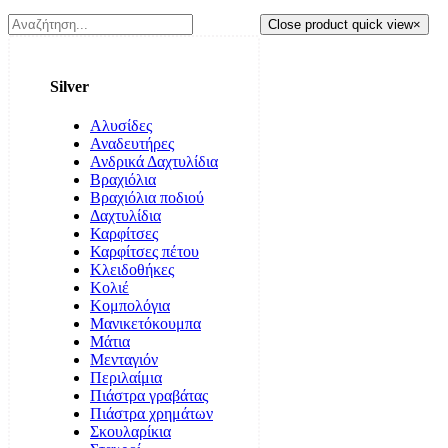
Close product quick view
×
Silver
Αλυσίδες
Αναδευτήρες
Ανδρικά Δαχτυλίδια
Βραχιόλια
Βραχιόλια ποδιού
Δαχτυλίδια
Καρφίτσες
Καρφίτσες πέτου
Κλειδοθήκες
Κολιέ
Κομπολόγια
Μανικετόκουμπα
Μάτια
Μενταγιόν
Περιλαίμια
Πιάστρα γραβάτας
Πιάστρα χρημάτων
Σκουλαρίκια