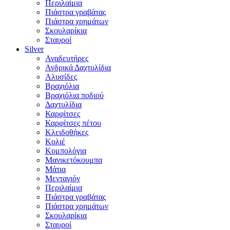
Περιλαίμια
Πιάστρα γραβάτας
Πιάστρα χρημάτων
Σκουλαρίκια
Σταυροί
Silver
Αναδευτήρες
Ανδρικά Δαχτυλίδια
Αλυσίδες
Βραχιόλια
Βραχιόλια ποδιού
Δαχτυλίδια
Καρφίτσες
Καρφίτσες πέτου
Κλειδοθήκες
Κολιέ
Κομπολόγια
Μανικετόκουμπα
Μάτια
Μενταγιόν
Περιλαίμια
Πιάστρα γραβάτας
Πιάστρα χρημάτων
Σκουλαρίκια
Σταυροί