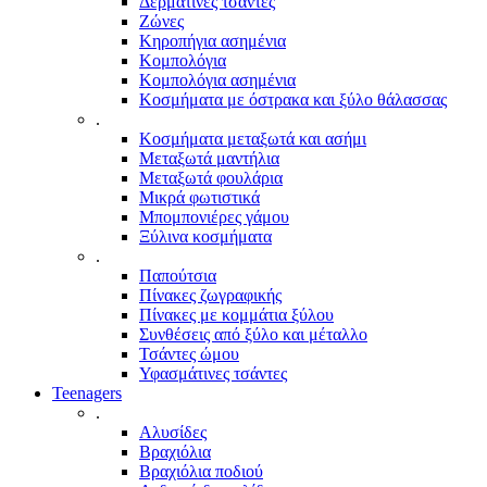
Δερμάτινες τσάντες
Ζώνες
Κηροπήγια ασημένια
Κομπολόγια
Κομπολόγια ασημένια
Κοσμήματα με όστρακα και ξύλο θάλασσας
.
Κοσμήματα μεταξωτά και ασήμι
Μεταξωτά μαντήλια
Μεταξωτά φουλάρια
Μικρά φωτιστικά
Μπομπονιέρες γάμου
Ξύλινα κοσμήματα
.
Παπούτσια
Πίνακες ζωγραφικής
Πίνακες με κομμάτια ξύλου
Συνθέσεις από ξύλο και μέταλλο
Τσάντες ώμου
Υφασμάτινες τσάντες
Teenagers
.
Αλυσίδες
Βραχιόλια
Βραχιόλια ποδιού