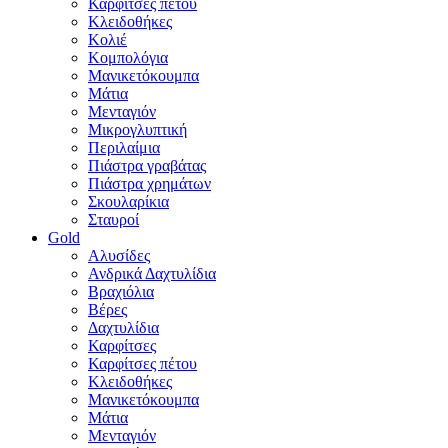
Καρφίτσες πέτου
Κλειδοθήκες
Κολιέ
Κομπολόγια
Μανικετόκουμπα
Μάτια
Μενταγιόν
Μικρογλυπτική
Περιλαίμια
Πιάστρα γραβάτας
Πιάστρα χρημάτων
Σκουλαρίκια
Σταυροί
Gold
Αλυσίδες
Ανδρικά Δαχτυλίδια
Βραχιόλια
Βέρες
Δαχτυλίδια
Καρφίτσες
Καρφίτσες πέτου
Κλειδοθήκες
Μανικετόκουμπα
Μάτια
Μενταγιόν