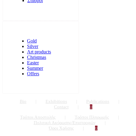
Σταυροί
Gold
Silver
Art products
Christmas
Easter
Summer
Offers
Bio
Exhibitions
Publications
Contact
0
Τρόποι Αποστολής
Τρόποι Πληρωμής
Πολιτική Ακύρωσης/Επιστροφών
Όροι Χρήσης
0