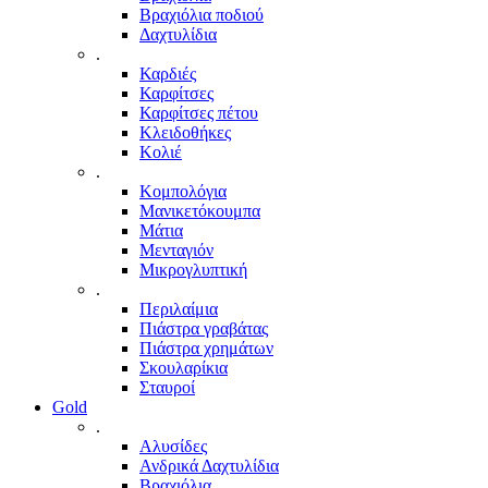
Βραχιόλια ποδιού
Δαχτυλίδια
.
Καρδιές
Καρφίτσες
Καρφίτσες πέτου
Κλειδοθήκες
Κολιέ
.
Κομπολόγια
Μανικετόκουμπα
Μάτια
Μενταγιόν
Μικρογλυπτική
.
Περιλαίμια
Πιάστρα γραβάτας
Πιάστρα χρημάτων
Σκουλαρίκια
Σταυροί
Gold
.
Αλυσίδες
Ανδρικά Δαχτυλίδια
Βραχιόλια