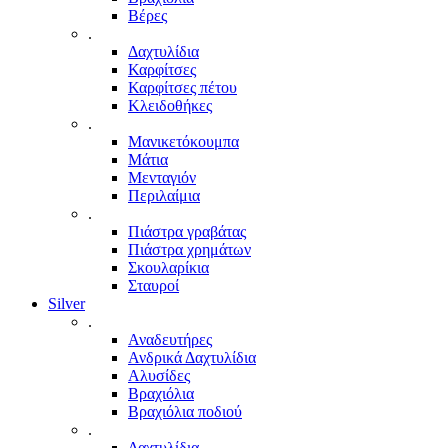
Βέρες
.
Δαχτυλίδια
Καρφίτσες
Καρφίτσες πέτου
Κλειδοθήκες
.
Μανικετόκουμπα
Μάτια
Μενταγιόν
Περιλαίμια
.
Πιάστρα γραβάτας
Πιάστρα χρημάτων
Σκουλαρίκια
Σταυροί
Silver
.
Αναδευτήρες
Ανδρικά Δαχτυλίδια
Αλυσίδες
Βραχιόλια
Βραχιόλια ποδιού
.
Δαχτυλίδια