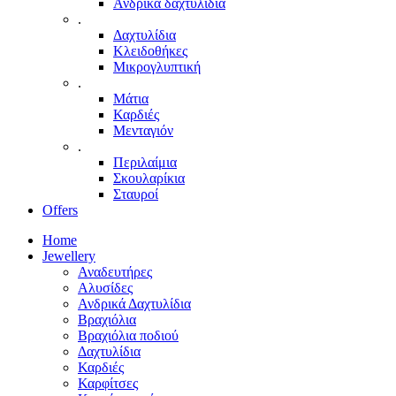
Ανδρικά δαχτυλίδια
.
Δαχτυλίδια
Κλειδοθήκες
Μικρογλυπτική
.
Μάτια
Καρδιές
Μενταγιόν
.
Περιλαίμια
Σκουλαρίκια
Σταυροί
Offers
Home
Jewellery
Αναδευτήρες
Αλυσίδες
Ανδρικά Δαχτυλίδια
Βραχιόλια
Βραχιόλια ποδιού
Δαχτυλίδια
Καρδιές
Καρφίτσες