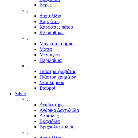
Βέρες
.
Δαχτυλίδια
Καρφίτσες
Καρφίτσες πέτου
Κλειδοθήκες
.
Μανικετόκουμπα
Μάτια
Μενταγιόν
Περιλαίμια
.
Πιάστρα γραβάτας
Πιάστρα χρημάτων
Σκουλαρίκια
Σταυροί
Silver
.
Αναδευτήρες
Ανδρικά Δαχτυλίδια
Αλυσίδες
Βραχιόλια
Βραχιόλια ποδιού
.
Δαχτυλίδια