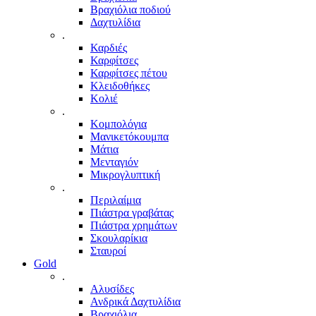
Βραχιόλια ποδιού
Δαχτυλίδια
.
Καρδιές
Καρφίτσες
Καρφίτσες πέτου
Κλειδοθήκες
Κολιέ
.
Κομπολόγια
Μανικετόκουμπα
Μάτια
Μενταγιόν
Μικρογλυπτική
.
Περιλαίμια
Πιάστρα γραβάτας
Πιάστρα χρημάτων
Σκουλαρίκια
Σταυροί
Gold
.
Αλυσίδες
Ανδρικά Δαχτυλίδια
Βραχιόλια