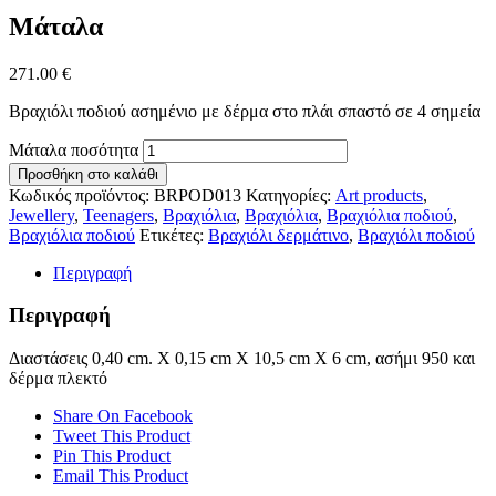
Μάταλα
271.00
€
Βραχιόλι ποδιού ασημένιο με δέρμα στο πλάι σπαστό σε 4 σημεία
Μάταλα ποσότητα
Προσθήκη στο καλάθι
Κωδικός προϊόντος:
BRPOD013
Κατηγορίες:
Art products
,
Jewellery
,
Teenagers
,
Βραχιόλια
,
Βραχιόλια
,
Βραχιόλια ποδιού
,
Βραχιόλια ποδιού
Ετικέτες:
Βραχιόλι δερμάτινο
,
Βραχιόλι ποδιού
Περιγραφή
Περιγραφή
Διαστάσεις 0,40 cm. Χ 0,15 cm X 10,5 cm X 6 cm, ασήμι 950 και
δέρμα πλεκτό
Share On Facebook
Tweet This Product
Pin This Product
Email This Product