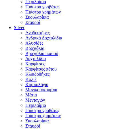
Περιλαίμια
Πιάστρα γραβάτας
Πιάστρα χρημάτων
Σκουλαρίκια
Σταυροί
Silver
Αναδευτήρες
Ανδρικά Δαχτυλίδια
Αλυσίδες
Βραχιόλια
Βραχιόλια ποδιού
Δαχτυλίδια
Καρφίτσες
Καρφίτσες πέτου
Κλειδοθήκες
Κολιέ
Κομπολόγια
Μανικετόκουμπα
Μάτια
Μενταγιόν
Περιλαίμια
Πιάστρα γραβάτας
Πιάστρα χρημάτων
Σκουλαρίκια
Σταυροί