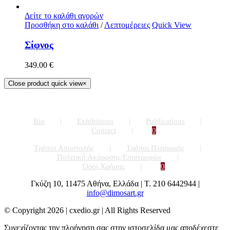
Δείτε το καλάθι αγορών
Προσθήκη στο καλάθι
/
Λεπτομέρειες
Quick View
Σίφνος
349.00
€
Close product quick view
×
Bio
Exhibitions
Publications
Contact
0
Τρόποι Αποστολής
Τρόποι Πληρωμής
Πολιτική Ακύρωσης/Επιστροφών
Όροι Χρήσης
0
Γκύζη 10, 11475 Αθήνα, Ελλάδα | Τ. 210 6442944 |
info@dimosart.gr
© Copyright
2026 | cxedio.gr | All Rights Reserved
Συνεχίζοντας την πλοήγηση σας στην ιστοσελίδα μας αποδέχεστε