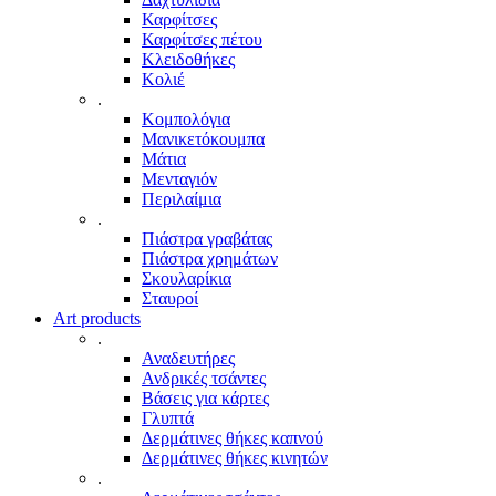
Καρφίτσες
Καρφίτσες πέτου
Κλειδοθήκες
Κολιέ
.
Κομπολόγια
Μανικετόκουμπα
Μάτια
Μενταγιόν
Περιλαίμια
.
Πιάστρα γραβάτας
Πιάστρα χρημάτων
Σκουλαρίκια
Σταυροί
Art products
.
Αναδευτήρες
Ανδρικές τσάντες
Βάσεις για κάρτες
Γλυπτά
Δερμάτινες θήκες καπνού
Δερμάτινες θήκες κινητών
.