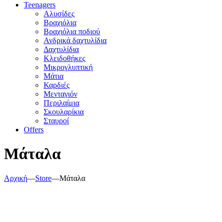
Teenagers
Αλυσίδες
Βραχιόλια
Βραχιόλια ποδιού
Ανδρικά δαχτυλίδια
Δαχτυλίδια
Κλειδοθήκες
Μικρογλυπτική
Μάτια
Καρδιές
Μενταγιόν
Περιλαίμια
Σκουλαρίκια
Σταυροί
Offers
Μάταλα
Αρχική
—
Store
—
Μάταλα