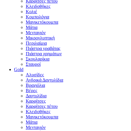
Καρφίτσες πέτου
Κλειδοθήκες
Κολιέ
Κομπολόγια
Μανικετόκουμπα
Μάτια
Μενταγιόν
Μικρογλυπτική
Περιλαίμια
Πιάστρα γραβάτας
Πιάστρα χρημάτων
Σκουλαρίκια
Σταυροί
Gold
Αλυσίδες
Ανδρικά Δαχτυλίδια
Βραχιόλια
Βέρες
Δαχτυλίδια
Καρφίτσες
Καρφίτσες πέτου
Κλειδοθήκες
Μανικετόκουμπα
Μάτια
Μενταγιόν