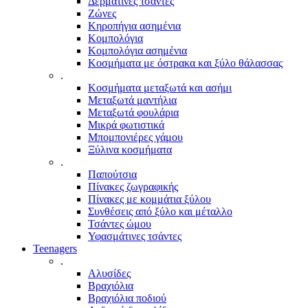
Δερμάτινες τσάντες
Ζώνες
Κηροπήγια ασημένια
Κομπολόγια
Κομπολόγια ασημένια
Κοσμήματα με όστρακα και ξύλο θάλασσας
.
Κοσμήματα μεταξωτά και ασήμι
Μεταξωτά μαντήλια
Μεταξωτά φουλάρια
Μικρά φωτιστικά
Μπομπονιέρες γάμου
Ξύλινα κοσμήματα
.
Παπούτσια
Πίνακες ζωγραφικής
Πίνακες με κομμάτια ξύλου
Συνθέσεις από ξύλο και μέταλλο
Τσάντες ώμου
Υφασμάτινες τσάντες
Teenagers
.
Αλυσίδες
Βραχιόλια
Βραχιόλια ποδιού