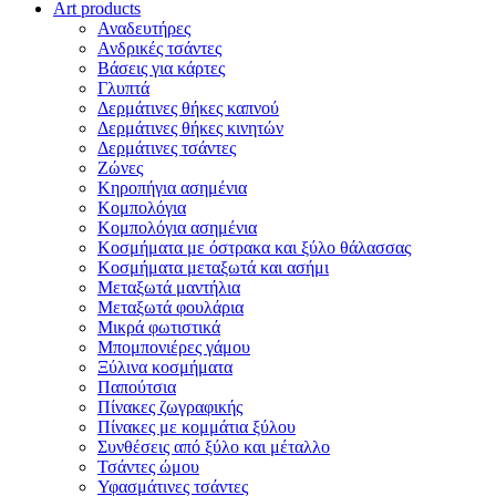
Art products
Αναδευτήρες
Ανδρικές τσάντες
Βάσεις για κάρτες
Γλυπτά
Δερμάτινες θήκες καπνού
Δερμάτινες θήκες κινητών
Δερμάτινες τσάντες
Ζώνες
Κηροπήγια ασημένια
Κομπολόγια
Κομπολόγια ασημένια
Κοσμήματα με όστρακα και ξύλο θάλασσας
Κοσμήματα μεταξωτά και ασήμι
Μεταξωτά μαντήλια
Μεταξωτά φουλάρια
Μικρά φωτιστικά
Μπομπονιέρες γάμου
Ξύλινα κοσμήματα
Παπούτσια
Πίνακες ζωγραφικής
Πίνακες με κομμάτια ξύλου
Συνθέσεις από ξύλο και μέταλλο
Τσάντες ώμου
Υφασμάτινες τσάντες