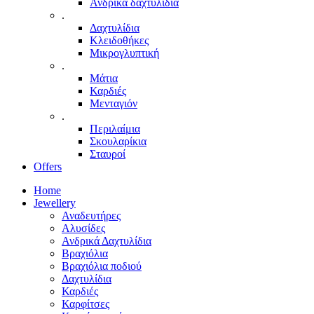
Ανδρικά δαχτυλίδια
.
Δαχτυλίδια
Κλειδοθήκες
Μικρογλυπτική
.
Μάτια
Καρδιές
Μενταγιόν
.
Περιλαίμια
Σκουλαρίκια
Σταυροί
Offers
Home
Jewellery
Αναδευτήρες
Αλυσίδες
Ανδρικά Δαχτυλίδια
Βραχιόλια
Βραχιόλια ποδιού
Δαχτυλίδια
Καρδιές
Καρφίτσες