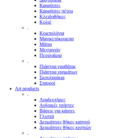
Καρφίτσες
Καρφίτσες πέτου
Κλειδοθήκες
Κολιέ
.
Κομπολόγια
Μανικετόκουμπα
Μάτια
Μενταγιόν
Περιλαίμια
.
Πιάστρα γραβάτας
Πιάστρα χρημάτων
Σκουλαρίκια
Σταυροί
Art products
.
Αναδευτήρες
Ανδρικές τσάντες
Βάσεις για κάρτες
Γλυπτά
Δερμάτινες θήκες καπνού
Δερμάτινες θήκες κινητών
.