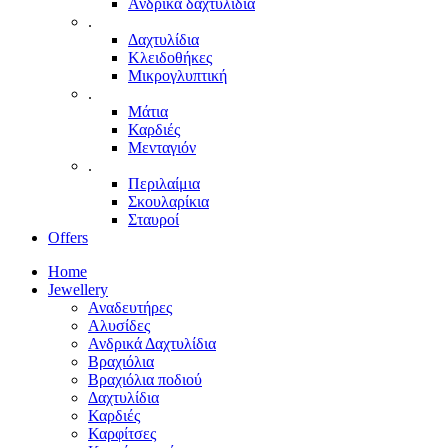
Ανδρικά δαχτυλίδια
.
Δαχτυλίδια
Κλειδοθήκες
Μικρογλυπτική
.
Μάτια
Καρδιές
Μενταγιόν
.
Περιλαίμια
Σκουλαρίκια
Σταυροί
Offers
Home
Jewellery
Αναδευτήρες
Αλυσίδες
Ανδρικά Δαχτυλίδια
Βραχιόλια
Βραχιόλια ποδιού
Δαχτυλίδια
Καρδιές
Καρφίτσες