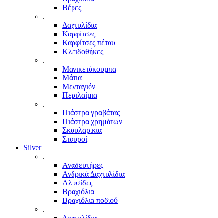
Βέρες
.
Δαχτυλίδια
Καρφίτσες
Καρφίτσες πέτου
Κλειδοθήκες
.
Μανικετόκουμπα
Μάτια
Μενταγιόν
Περιλαίμια
.
Πιάστρα γραβάτας
Πιάστρα χρημάτων
Σκουλαρίκια
Σταυροί
Silver
.
Αναδευτήρες
Ανδρικά Δαχτυλίδια
Αλυσίδες
Βραχιόλια
Βραχιόλια ποδιού
.
Δαχτυλίδια