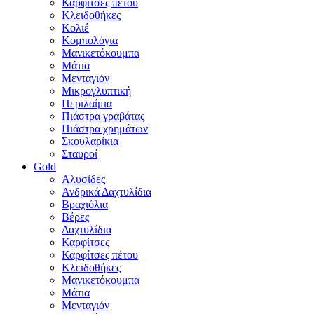
Καρφίτσες πέτου
Κλειδοθήκες
Κολιέ
Κομπολόγια
Μανικετόκουμπα
Μάτια
Μενταγιόν
Μικρογλυπτική
Περιλαίμια
Πιάστρα γραβάτας
Πιάστρα χρημάτων
Σκουλαρίκια
Σταυροί
Gold
Αλυσίδες
Ανδρικά Δαχτυλίδια
Βραχιόλια
Βέρες
Δαχτυλίδια
Καρφίτσες
Καρφίτσες πέτου
Κλειδοθήκες
Μανικετόκουμπα
Μάτια
Μενταγιόν