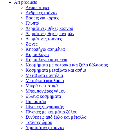
Art products
Αναδευτήρες
Ανδρικές τσάντες
Βάσεις για κάρτες
Γλυπτά
Δερμάτινες θήκες καπνού
Δερμάτινες θήκες κινητών
Δερμάτινες τσάντες
Ζώνες
Κηροπήγια ασημένια
Κομπολόγια
Κομπολόγια ασημένια
Κοσμήματα με όστρακα και ξύλο θάλασσας
Κοσμήματα μεταξωτά και ασήμι
Μεταξωτά μαντήλια
Μεταξωτά φουλάρια
Μικρά φωτιστικά
Μπομπονιέρες γάμου
Ξύλινα κοσμήματα
Παπούτσια
Πίνακες ζωγραφικής
Πίνακες με κομμάτια ξύλου
Συνθέσεις από ξύλο και μέταλλο
Τσάντες ώμου
Υφασμάτινες τσάντες