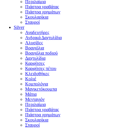
Περιλαίμια
Πιάστρα γραβάτας
Πιάστρα χρημάτων
Σκουλαρίκια
Σταυροί
Silver
Αναδευτήρες
Ανδρικά Δαχτυλίδια
Αλυσίδες
Βραχιόλια
Βραχιόλια ποδιού
Δαχτυλίδια
Καρφίτσες
Καρφίτσες πέτου
Κλειδοθήκες
Κολιέ
Κομπολόγια
Μανικετόκουμπα
Μάτια
Μενταγιόν
Περιλαίμια
Πιάστρα γραβάτας
Πιάστρα χρημάτων
Σκουλαρίκια
Σταυροί