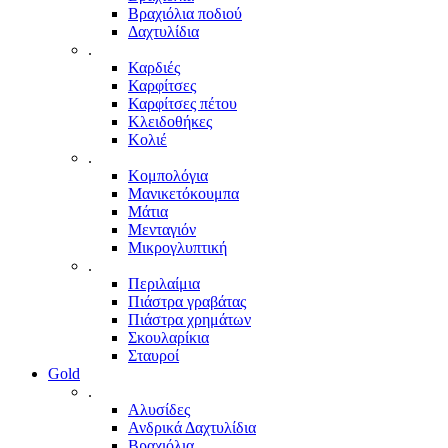
Βραχιόλια ποδιού
Δαχτυλίδια
.
Καρδιές
Καρφίτσες
Καρφίτσες πέτου
Κλειδοθήκες
Κολιέ
.
Κομπολόγια
Μανικετόκουμπα
Μάτια
Μενταγιόν
Μικρογλυπτική
.
Περιλαίμια
Πιάστρα γραβάτας
Πιάστρα χρημάτων
Σκουλαρίκια
Σταυροί
Gold
.
Αλυσίδες
Ανδρικά Δαχτυλίδια
Βραχιόλια