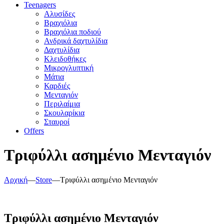
Teenagers
Αλυσίδες
Βραχιόλια
Βραχιόλια ποδιού
Ανδρικά δαχτυλίδια
Δαχτυλίδια
Κλειδοθήκες
Μικρογλυπτική
Μάτια
Καρδιές
Μενταγιόν
Περιλαίμια
Σκουλαρίκια
Σταυροί
Offers
Τριφύλλι ασημένιο Μενταγιόν
Αρχική
—
Store
—
Τριφύλλι ασημένιο Μενταγιόν
Τριφύλλι ασημένιο Μενταγιόν