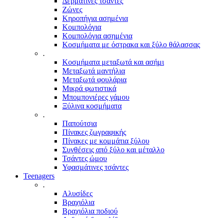
Δερμάτινες τσάντες
Ζώνες
Κηροπήγια ασημένια
Κομπολόγια
Κομπολόγια ασημένια
Κοσμήματα με όστρακα και ξύλο θάλασσας
.
Κοσμήματα μεταξωτά και ασήμι
Μεταξωτά μαντήλια
Μεταξωτά φουλάρια
Μικρά φωτιστικά
Μπομπονιέρες γάμου
Ξύλινα κοσμήματα
.
Παπούτσια
Πίνακες ζωγραφικής
Πίνακες με κομμάτια ξύλου
Συνθέσεις από ξύλο και μέταλλο
Τσάντες ώμου
Υφασμάτινες τσάντες
Teenagers
.
Αλυσίδες
Βραχιόλια
Βραχιόλια ποδιού