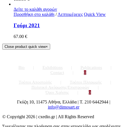
Δείτε το καλάθι αγορών
Προσθήκη στο καλάθι
/
Λεπτομέρειες
Quick View
Γούρι 2021
67.00
€
Close product quick view
×
Bio
Exhibitions
Publications
Contact
0
Τρόποι Αποστολής
Τρόποι Πληρωμής
Πολιτική Ακύρωσης/Επιστροφών
Όροι Χρήσης
0
Γκύζη 10, 11475 Αθήνα, Ελλάδα | Τ. 210 6442944 |
info@dimosart.gr
© Copyright
2026 | cxedio.gr | All Rights Reserved
Συνεχίζοντας την πλοήγηση σας στην ιστοσελίδα μας αποδέχεστε